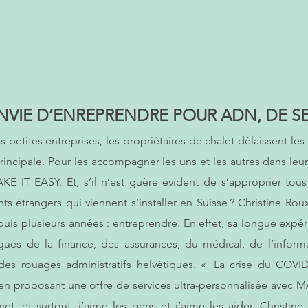
HOME
’ENVIE D’ENREPRENDRE POUR ADN, DE SE
les petites entreprises, les propriétaires de chalet délaissent l
ncipale. Pour les accompagner les uns et les autres dans leur d
IT EASY. Et, s’il n’est guère évident de s’approprier tous
ts étrangers qui viennent s’installer en Suisse ? Christine Roux
puis plusieurs années : entreprendre. En effet, sa longue expé
ués de la finance, des assurances, du médical, de l’informa
es rouages administratifs helvétiques. « La crise du COVID
en proposant une offre de services ultra-personnalisée avec M
ojet, et surtout, j’aime les gens et j’aime les aider. Christi