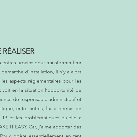
POUR LES PARTICULIERS
POUR LES ENTREPRISES
À PR
 RÉALISER
es centres urbains pour transformer leur
émarche d’installation, il n’y a alors
 les aspects réglementaires pour les
 voit en la situation l’opportunité de
rience de responsable administratif et
tique, entre autres, lui a permis de
-19 et les problématiques qu’elle a
AKE IT EASY. Car, j’aime apporter des
ne Roux opère essentiellement en tant