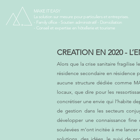
MAKE IT EASY
La solution sur mesure pour particuliers et entreprises.
- Family office - Soutien administratif - Domiciliation
- Conseil et expertise en hôtellerie et tourisme
CREATION EN 2020 - L
Alors que la crise sanitaire fragilise 
résidence secondaire en résidence pri
aucune structure dédiée comme MAKE 
locaux, que dire pour les ressortissan
concrétiser une envie qui l’habite de
de gestion dans les secteurs conjug
développer une connaissance fine d
soulevées m’ont incitée à me lancer 
solutions, des idées, le suivi de pr