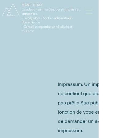
MAKE IT EASY
La solution sur mesure pour particuliers et
entreprises.
- Family office - Soutien administratif -
Domiciliation
- Conseil et expertise en hôtellerie et
tourisme
Impressum. Un impressum est légale
ne contient que des informations géné
pas prêt à être publié. Les informat
fonction de votre entreprise ou de 
de demander un avis juridique pour v
impressum.